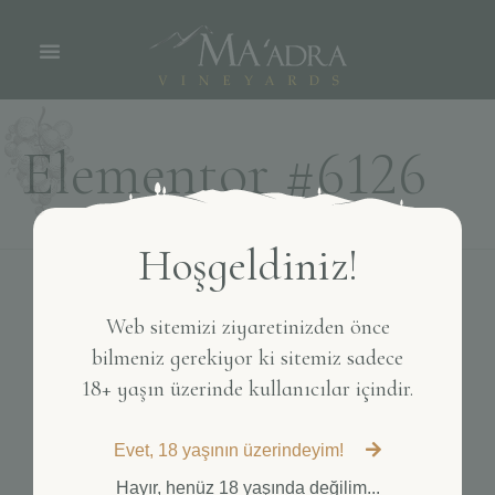
Elementor #6126
Hoşgeldiniz!
Ma'adra Vineyards | Ayvalık, Türkiye
Web sitemizi ziyaretinizden önce
bilmeniz gerekiyor ki sitemiz sadece
18+ yaşın üzerinde kullanıcılar içindir.
Evet, 18 yaşının üzerindeyim!
Adresimiz
Hayır, henüz 18 yaşında değilim...