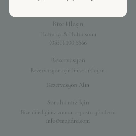
Kobaşlar Köyü Mevki Gömeç, Balıkesir
Bize Ulaşın
Hafta içi & Hafta sonu
(0530) 100 5566
Rezervasyon
Rezervasyon için linke tıklayın.
Rezervasyon Alın
Sorularınız İçin
Bize dilediğiniz zaman e-posta gönderin
info@maadra.com